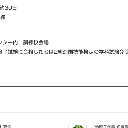
約30日
訓練
ンター内 訓練校会場
了試験に合格した者は2級造園技能検定の学科試験免
」募集
「令和７年度 短期