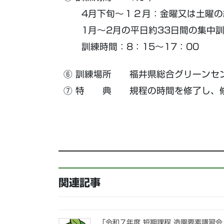
4月下旬～１２月：金曜又は土曜の
1月～2月の平日約33日間の集中
訓練時間：8：15～17：00
⑥ 訓練場所 福井県総合グリーンセ
⑦ 特 典 規程の時間を修了し、修
関連記事
「令和７年度 短期課程 造園要素講習会