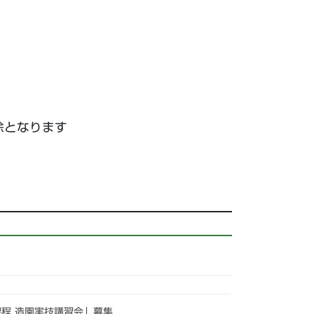
除となります
課程 造園実技講習会」募集