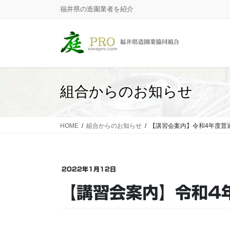
コ
ナ
福井県の造園業者を紹介
ン
ビ
テ
ゲ
ン
ー
ツ
シ
に
ョ
移
ン
組合からのお知らせ
動
に
移
動
HOME
組合からのお知らせ
【講習会案内】令和4年度普
2022年1月12日
【講習会案内】令和4