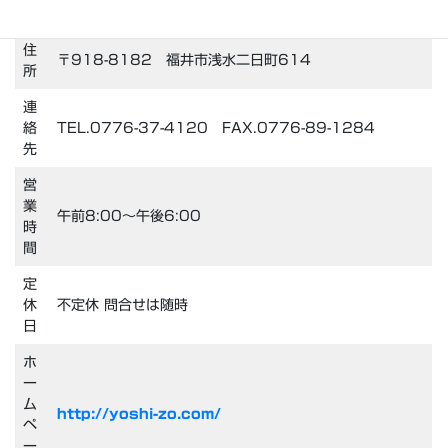
吉川 英晴
表
住
〒918-8182 福井市浅水二日町614
所
連
絡
TEL.0776-37-4120 FAX.0776-89-1284
先
営
業
午前8:00〜午後6:00
時
間
定
休
不定休 問合せは随時
日
ホ
ー
ム
http://yoshi-zo.com/
ペ
ー