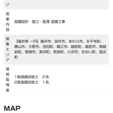
ジ
営
業
庭園設計・施工・監理 造園工事
内
容
営
【福井県 一円】福井市、坂井市、あわら市、永平寺町、
業
勝山市、大野市、池田町、鯖江市、越前町、越前市、南越
エ
前町、敦賀市、美浜町、若狭町、小浜市、おおい町、高浜
リ
町
ア
資
格
1級造園技能士 ２名
取
2級造園技能士 １名
得
者
MAP