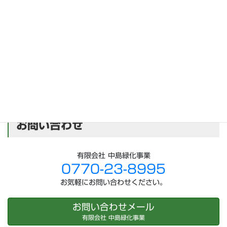
コ
ナ
ン
ビ
テ
ゲ
HOME
庭プロ紹介
嶺南地区の組合加盟店
有限会社 中島緑化事業
ン
ー
ツ
シ
に
ョ
有限会社 中島緑化事業
移
ン
動
に
移
お問い合わせ
動
有限会社 中島緑化事業
0770-23-8995
お気軽にお問い合わせください。
お問い合わせメール
有限会社 中島緑化事業