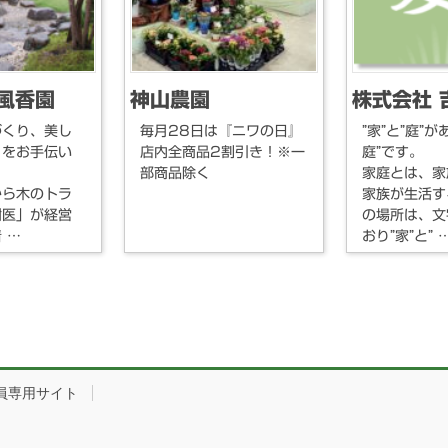
風香園
神山農園
株式会社 
づくり、美し
毎月28日は『ニワの日』
”家”と”庭”が
りをお手伝い
店内全商品2割引き！※一
庭”です。
部商品除く
家庭とは、家
から木のトラ
家族が生活す
樹医」が経営
の場所は、文
 …
おり”家”と” 
員専用サイト