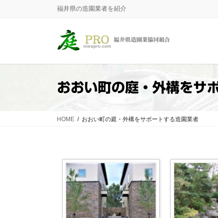
コ
ナ
福井県の造園業者を紹介
ン
ビ
テ
ゲ
ン
ー
ツ
シ
に
ョ
移
ン
おおい町の庭・外構をサ
動
に
移
動
HOME
おおい町の庭・外構をサポートする造園業者