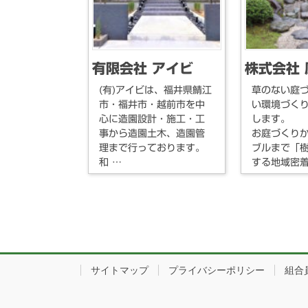
有限会社 アイビ
株式会社 
(有)アイビは、福井県鯖江
草のない庭
市・福井市・越前市を中
い環境づく
心に造園設計・施工・工
します。
事から造園土木、造園管
お庭づくり
理まで行っております。
ブルまで「
和 …
する地域密着
サイトマップ
プライバシーポリシー
組合